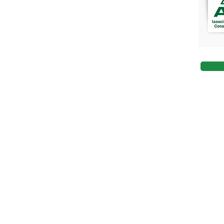
AESA
Av. Doutor José 
A AESAS segue todas as normas da Lei G
Se você tem dúvida