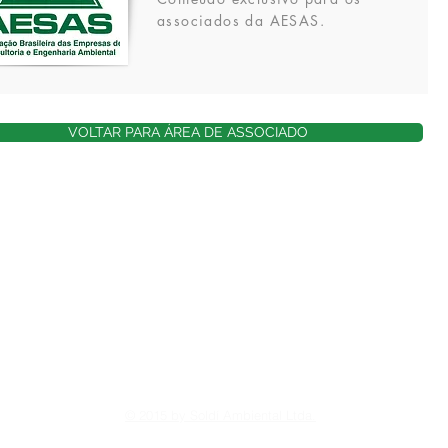
associados da AESAS.
VOLTAR PARA ÁREA DE ASSOCIADO
S – Associação Brasileira das Empresas de Consultoria e Engenharia Ambie
Bonifácio Coutinho Nogueira, 150 – Térreo – Jd. Madalena - Campinas – SP 
eral de Proteção de Dados Pessoais (LGPD), Lei n° 13.709/2018 para prote
liberdade e privacidade dos usuários da internet.
s de como tratamos os seus dados pessoais, acesse a Política de Privaci
© 2015 by Soldí Ambiental Ltda.