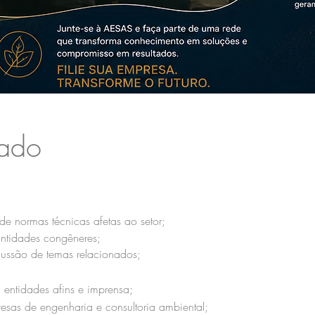
iado
 normas técnicas afetas ao setor;
ntidades congêneres;
ussão de temas relacionados;
 entidades afins e imprensa;
esas de engenharia e consultoria ambiental;