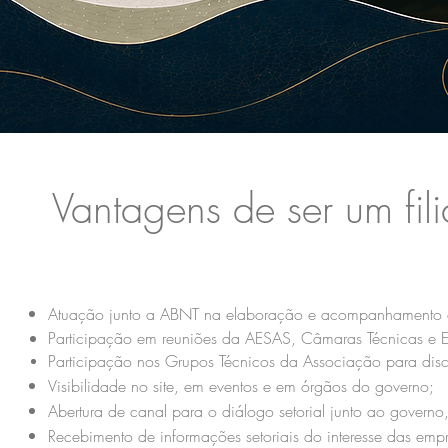
Vantagens de ser um fil
Atuação junto a ABNT na elaboração e acompanhamento de
Participação em reuniões da AESAS, Câmaras Técnicas e E
Participação nos Grupos Técnicos da Associação para disc
Visibilidade no site, em eventos e em órgãos do governo;
Abertura de canal para o diálogo setorial junto ao governo,
Recebimento de informações setoriais do interesse das empr