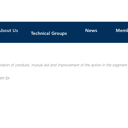
About Us
News
Memb
Technical Groups
zation of conduits, mutual aid and improvement of the action in the segme
om.br