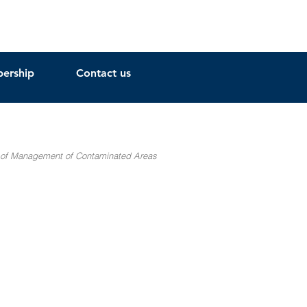
ership
Contact us
nt of Management of Contaminated Areas