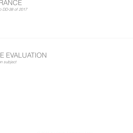
URANCE
to DD-38 of 2017
E EVALUATION
n subject
S – Associação Brasileira das Empresas de Consultoria e Engenharia Ambie
Bonifácio Coutinho Nogueira, 150 – Térreo – Jd. Madalena - Campinas – SP 
eral de Proteção de Dados Pessoais (LGPD), Lei n° 13.709/2018 para prote
liberdade e privacidade dos usuários da internet.
s de como tratamos os seus dados pessoais, acesse a Política de Privaci
© 2015 by Soldí Ambiental Ltda.