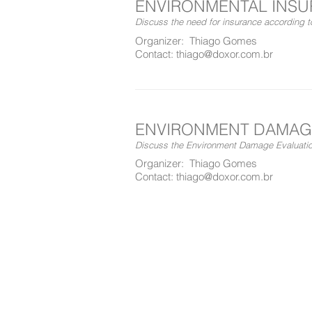
ENVIRONMENTAL INS
Discuss the need for insurance according 
Organizer: Thiago Gomes
Contact: thiago@doxor.com.br
ENVIRONMENT DAMAG
Discuss the Environment Damage Evaluatio
Organizer: Thiago Gomes
Contact: thiago@doxor.com.br
AESA
Av. Doutor José 
A AESAS segue todas as normas da Lei G
Se você tem dúvida