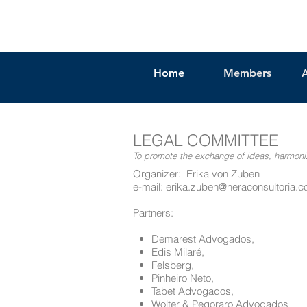
Home
Members
LEGAL COMMITTEE
To promote the exchange of ideas, harmoni
Organizer: Erika von Zuben
e-mail: erika.zuben@heraconsultoria.c
Partners:
Demarest Advogados,
Edis Milaré,
Felsberg,
Pinheiro Neto,
Tabet Advogados,
Wolter & Pegoraro Advogados