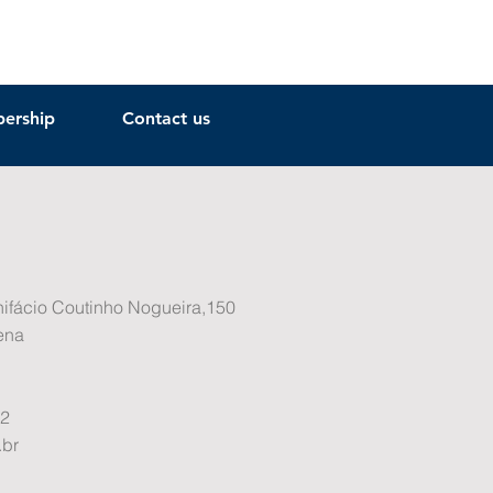
ership
Contact us
nifácio Coutinho Nogueira,150
ena
32
br