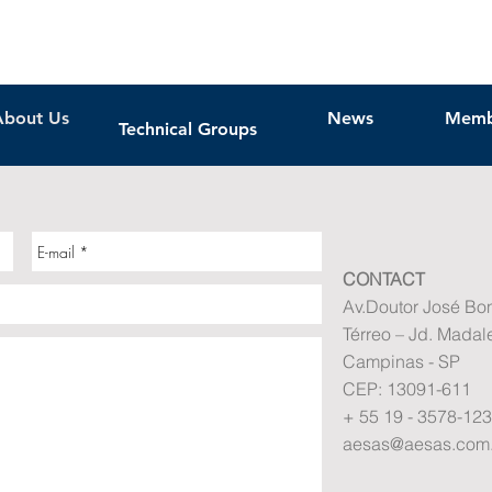
About Us
News
Memb
Technical Groups
CONTACT
Av.Doutor José Bo
Térreo – Jd. Madal
Campinas - SP
CEP: 13091-611
+ 55 19 - 3578-12
aesas@aesas.com.