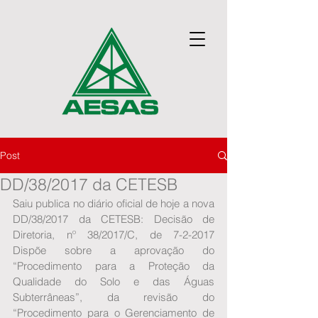
Post
DD/38/2017 da CETESB
Saiu publica no diário oficial de hoje a nova 
DD/38/2017 da CETESB: Decisão de 
Diretoria, nº 38/2017/C, de 7-2-2017 
Dispõe sobre a aprovação do 
“Procedimento para a Proteção da 
Qualidade do Solo e das Águas 
Subterrâneas”, da revisão do 
“Procedimento para o Gerenciamento de 