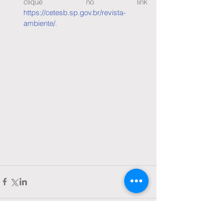
clique no link 
https://cetesb.sp.gov.br/revista-
ambiente/
.