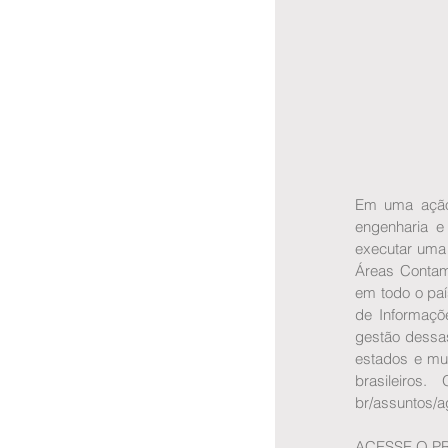
Em uma ação 
engenharia e
executar uma
Áreas Contam
em todo o paí
de Informaçõ
gestão dessas
estados e mun
brasileiros
br/assuntos/
ACESSE O P