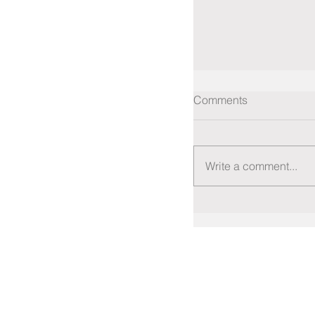
Comments
Write a comment...
Com tradução pat
fichas técnicas d
em Português no s
AESAS
Av. Doutor José Bon