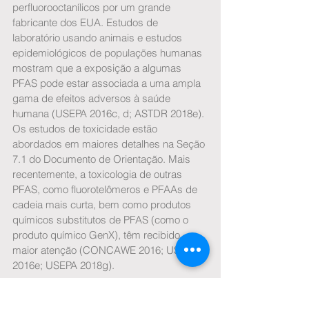
perfluorooctanílicos por um grande 
fabricante dos EUA. Estudos de 
laboratório usando animais e estudos 
epidemiológicos de populações humanas 
mostram que a exposição a algumas 
PFAS pode estar associada a uma ampla 
gama de efeitos adversos à saúde 
humana (USEPA 2016c, d; ASTDR 2018e). 
Os estudos de toxicidade estão 
abordados em maiores detalhes na Seção 
7.1 do Documento de Orientação. Mais 
recentemente, a toxicologia de outras 
PFAS, como fluorotelômeros e PFAAs de 
cadeia mais curta, bem como produtos 
químicos substitutos de PFAS (como o 
produto químico GenX), têm recibido 
maior atenção (CONCAWE 2016; USEPA 
2016e; USEPA 2018g).
Fonte e mais informações:
https://pfas-