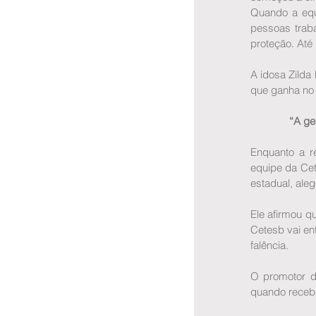
Quando a equi
pessoas trab
proteção. Até
A idosa Zilda
que ganha no
“A ge
Enquanto a r
equipe da Cet
estadual, aleg
Ele afirmou q
Cetesb vai en
falência.
O promotor d
quando receb