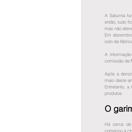
A Saturnia fu
então, tudo f
mas não atend
Em dezembro 
solo da fábric
A informação
comissão de 
Após a denún
maio deste an
Entretanto, a
produtos.
O gari
Há cerca de 
começou a circ