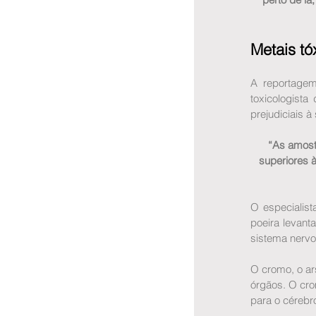
Metais tó
A reportagem
toxicologista
prejudiciais à
“As amost
superiores 
O especialis
poeira levant
sistema nervo
O cromo, o ar
órgãos. O cro
para o cérebro