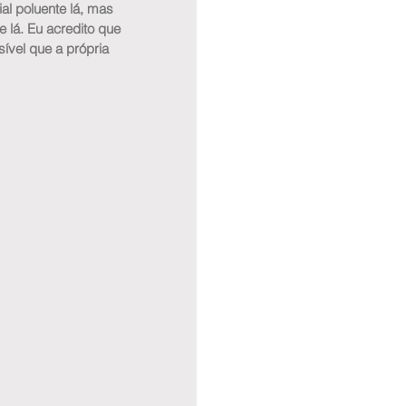
al poluente lá, mas 
 lá. Eu acredito que 
ível que a própria 