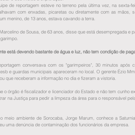
pe de reportagem esteve no terreno pela última vez, na sexta-feir
alhavam com enxadas, picaretas ou diretamente com as mãos, se
 um menino, de 13 anos, estava cavando a terra.
 Marcelino de Sousa, de 63 anos, disse que está desempregada e p
 garimpo.
nte está devendo bastante de água e luz, não tem condição de paga
eportagem conversava com os "garimpeiros", 30 minutos após ch
esb e guardas municipais apareceram no local. O gerente Ézio Mm
ou que receberam a informação no dia e fizeram a vistoria.
ue o órgão é fiscalizador e licenciador do Estado e não tem cunho ex
trar na Justiça para pedir a limpeza da área para o responsável pe
o meio ambiente de Sorocaba, Jorge Marum, conhece a Saturnia
eu uma denúncia de contaminação dos funcionários da empresa.