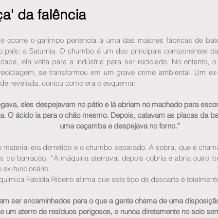
a' da falência
e ocorre o garimpo pertencia a uma das maiores fábricas de bateri
 país: a Saturnia. O chumbo é um dos principais componentes da
caba, ela volta para a indústria para ser reciclada. No entanto, 
eciclagem, se transformou em um grave crime ambiental. Um ex-f
dade revelada, contou como era o esquema:
egava, eles despejavam no pátio e lá abriam no machado para escorr
ia. O ácido ia para o chão mesmo. Depois, catavam as placas da ba
uma caçamba e despejava no forno.”
 material era derretido e o chumbo separado. A sobra, que é chama
ás do barracão. “A máquina aterrava, depois cobria e abria outro b
o ex-funcionário.
uímica Fabíola Ribeiro afirma que este tipo de descarte é totalmente 
sam ser encaminhados para o que a gente chama de uma disposição 
 um aterro de resíduos perigosos, e nunca diretamente no solo se