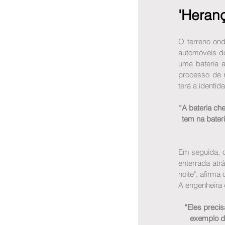
'Heranç
O terreno ond
automóveis do
uma bateria a
processo de r
terá a identi
“A bateria ch
tem na bater
Em seguida, o
enterrada atr
noite", afirma 
A engenheira q
“Eles preci
exemplo de