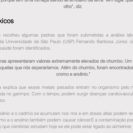
olho”, diz
.
xicos
 recolheu algumas pedras que foram submetidas a análise labor
 da Universidade de São Paulo (USP) Fernando Barbosa Júnior, ci
 saúde foram identificados. 
ras apresentaram valores extremamente elevados de chumbo. Um 
àquelas que nós esperaríamos. Além do chumbo, foram encontrados 
cromo e arsênio."
ta explica que esses metais pesados entram no organismo pelo na
ada no garimpo. Com o tempo, podem surgir doenças cardiovascula
so.
sênio e o cádmio se acumulam nos rins e em doses altas podem leva
mo e o arsênio também podem causar câncer.E a contaminação por a
 que cientistas estudam hoje se ele pode estar ligado ao alzheimer.