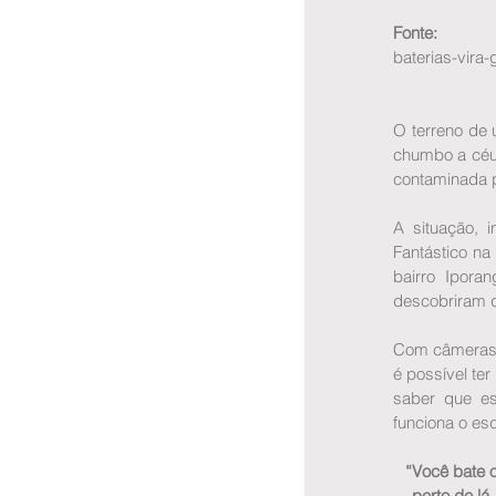
Fonte:
 https:
baterias-vira
O terreno de 
chumbo a céu 
contaminada p
A situação, 
Fantástico na
bairro Ipora
descobriram q
Com câmeras e
é possível te
saber que es
funciona o es
“Você bate o
perto de lá