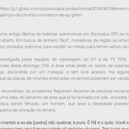
//g1.globo.com/sp/sorocaba-jundiai/noticia/2018/08/19/terreno-d
-garimpo-de-chumbo-no-interior-de-sp.ghtml 
uma antiga fábrica de baterias automotivas em Sorocaba (SP) se t
aberto. Em busca de dinheiro "fácil", moradores da região se arris
or produtos químicos para vender os metais para ferros-velhos da 
investigada pelas equipes de reportagem do G1 e da TV TEM, f
 noite deste domingo (19). A área onde estão os restos de baterias e
nga, escondida por um matagal, e tem livre acesso. Há algun
ue as placas de chumbo enterradas no terreno poderiam ser vendi
scondidas, os produtores flagraram dezenas de pessoas escavando
r uma ideia do tamanho da área que já foi revirada por pás, enxadas
tava sendo filmado, um homem, que teve a identidade preserv
quema de extração no terreno.
 martelo e se ela [pedra] não quebrar, é pura. É R$ 4 o quilo. Você
, porque tem uma fumaça saindo ali embaixo da terra. Tem lugar que 