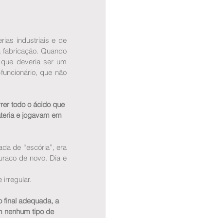
as industriais e de 
 fabricação. Quando 
o que deveria ser um 
uncionário, que não 
er todo o ácido que 
teria e jogavam em 
da de “escória”, era 
uraco de novo. Dia e 
irregular.
final adequada, a 
m nenhum tipo de 