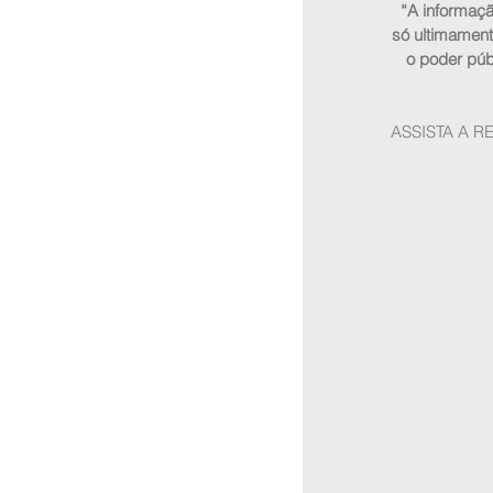
“A informaçã
só ultimament
o poder públ
ASSISTA A 