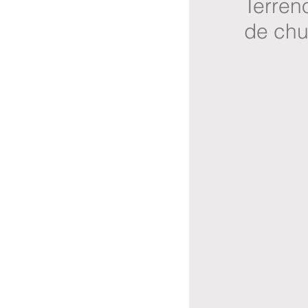
Terren
de chu