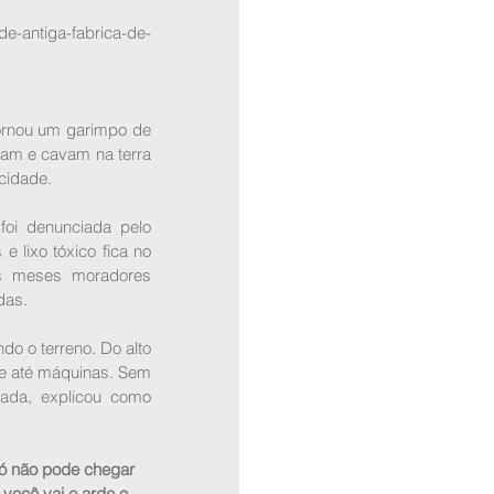
e-antiga-fabrica-de-
ornou um garimpo de 
cam e cavam na terra 
cidade.
oi denunciada pelo 
 lixo tóxico fica no 
s meses moradores 
das.
 o terreno. Do alto 
 e até máquinas. Sem 
ada, explicou como 
 só não pode chegar 
você vai e arde o 