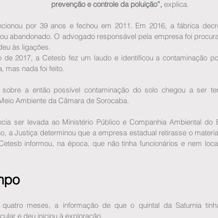
prevenção e controle da poluição”, 
explica.
ncionou por 39 anos e fechou em 2011. Em 2016, a fábrica decre
icou abandonado. O advogado responsável pela empresa foi procura
eu às ligações.
de 2017, a Cetesb fez um laudo e identificou a contaminação po
a, mas nada foi feito.
 sobre a então possível contaminação do solo chegou a ser t
Meio Ambiente da Câmara de Sorocaba.
cia ser levada ao Ministério Público e Companhia Ambiental do E
o, a Justiça determinou que a empresa estadual retirasse o material
 Cetesb informou, na época, que não tinha funcionários e nem loca
mpo
quatro meses, a informação de que o quintal da Saturnia tinha
ular e deu iniciou à exploração.